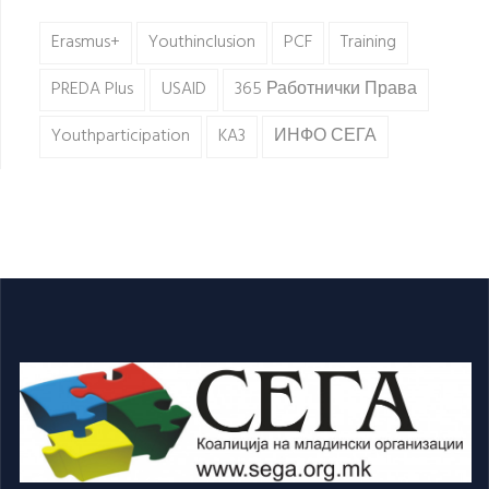
Erasmus+
Youthinclusion
PCF
Training
PREDA Plus
USAID
365 Работнички Права
Youthparticipation
KA3
ИНФО СЕГА