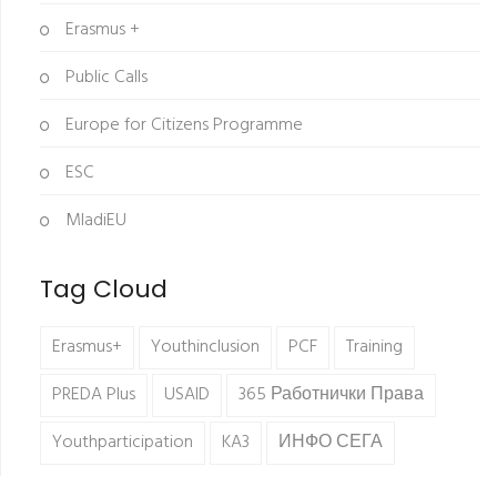
Erasmus +
Public Calls
Europe for Citizens Programme
ESC
MladiEU
Tag Cloud
Erasmus+
Youthinclusion
PCF
Training
PREDA Plus
USAID
365 Работнички Права
Youthparticipation
KA3
ИНФО СЕГА