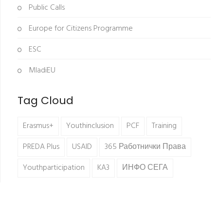
Public Calls
Europe for Citizens Programme
ESC
MladiEU
Tag Cloud
Erasmus+
Youthinclusion
PCF
Training
PREDA Plus
USAID
365 Работнички Права
Youthparticipation
KA3
ИНФО СЕГА