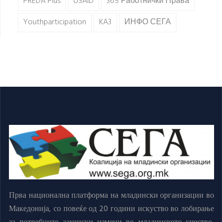
PREDA Plus
USAID
365 Работнички Права
Youthparticipation
KA3
ИНФО СЕГА
Прва национална платформа на младински организации во
Македонија, со повеќе од 20 години искуство во лобирање