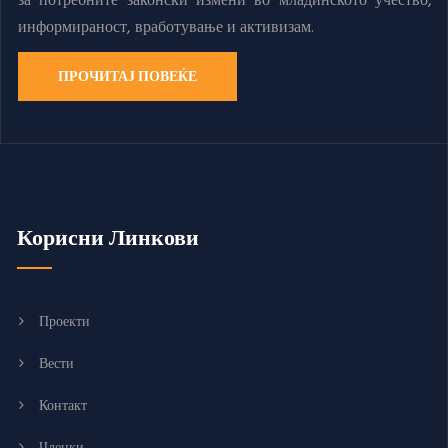
за потребните законски измени во младинското учество,
информираност, вработување и активизам.
ПРОЧИТАЈ ПОВЕЌЕ
Корисни Линкови
Проекти
Вести
Контакт
Членки