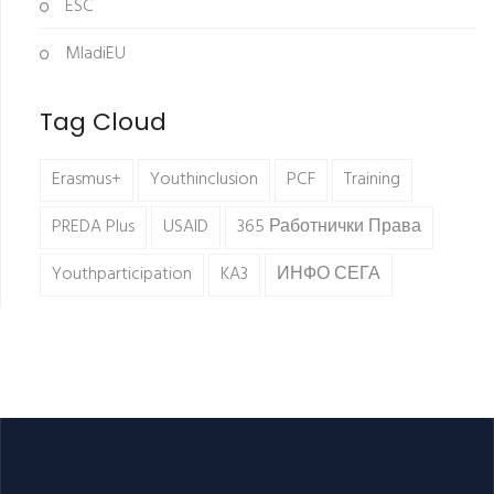
ESC
MladiEU
Tag Cloud
Erasmus+
Youthinclusion
PCF
Training
PREDA Plus
USAID
365 Работнички Права
Youthparticipation
KA3
ИНФО СЕГА