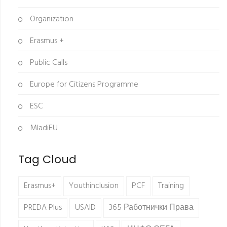
Organization
Erasmus +
Public Calls
Europe for Citizens Programme
ESC
MladiEU
Tag Cloud
Erasmus+
Youthinclusion
PCF
Training
PREDA Plus
USAID
365 Работнички Права