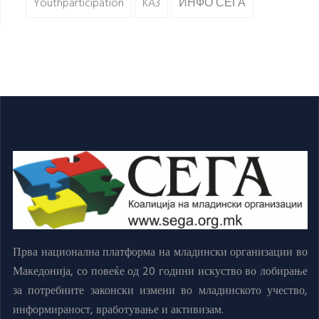
Youthparticipation
KA3
ИНФО СЕГА
Прва национална платформа на младински организации во
Македонија, со повеќе од 20 години искуство во лобирање
за потребните законски измени во младинското учество,
информираност, вработување и активизам.