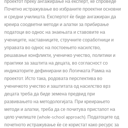
проектот преку ангажирање на експерт, ќе спроведе
Почетно истражување во избраните проектни основни
и средни училишта. Експертот ќе биде ангажиран да
креира соодветни методи и алатки за прибирање
податоци во однос на знаењата и ставовите на
учениците, наставниците, стручните соработници и
управата во однос на постоењето насилство,
решавање конфликти, ученичко учество, политики и
практики за заштита на децата, во согласност со
индикаторите дефинирани во Логичката Рамка на
проектот. Исто така, родовата перспектива во
ученичкото учество и заштитата од насилство врз
децата треба да биде земена предвид при
развивањето на методологијата. При креирањето
методи и алатки, треба да се почитува пристапот на
цело училиште (whole-school approach). Податоците од
почетното истражување ќе се користат како ресурс за