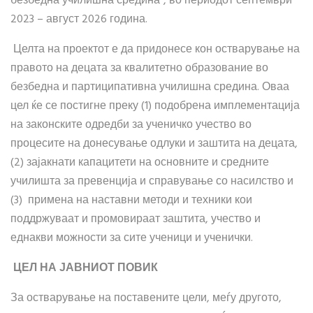
безбедна училишна средина“, во периодот септември
2023 – август 2026 година.
Целта на проектот е да придонесе кон остварување на
правото на децата за квалитетно образование во
безбедна и партиципативна училишна средина. Оваа
цел ќе се постигне преку (1) подобрена имплементација
на законските одредби за ученичко учество во
процесите на донесување одлуки и заштита на децата,
(2) зајакнати капацитети на основните и средните
училишта за превенција и справување со насилство и
(3) примена на наставни методи и техники кои
поддржуваат и промовираат заштита, учество и
еднакви можности за сите ученици и ученички.
ЦЕЛ НА ЈАВНИОТ ПОВИК
За остварување на поставените цели, меѓу другото,