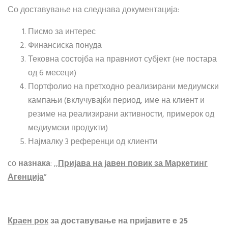
Со доставување на следнава документација:
Писмо за интерес
Финансиска понуда
Тековна состојба на правниот субјект (не постара
од 6 месеци)
Портфолио на претходно реализирани медиумски
кампањи (вклучувајќи период, име на клиент и
резиме на реализирани активности, примерок од
медиумски продукти)
Најмалку 3 референци од клиенти
со
назнака
: ,,
Пријава на јавен повик за Маркетинг
Агенција
”
Краен рок
за доставување на пријавите е 25