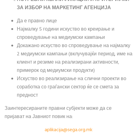
ЗА ИЗБОР НА МАРКЕТИНГ АГЕНЦИЈА
Да е правно лице
Најмалку 5 години искуство во креирање и
спроведување на медиумски кампањи
Докажано искуство во спроведување на најмалку
2 медиумски кампањи (вклучувајќи период, име на
клиент и резиме на реализирани активности,
примерок од медиумски продукти)
Искуство во реализирање на слични проекти во
соработка со граѓански сектор ќе се смета за
предност
Заинтересираните правни субјекти може да се
пријават на Јавниот повик на:
aplikacija​
@
​sega.org.mk