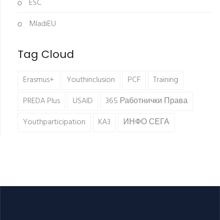
ESC
MladiEU
Tag Cloud
Erasmus+
Youthinclusion
PCF
Training
PREDA Plus
USAID
365 Работнички Права
Youthparticipation
KA3
ИНФО СЕГА