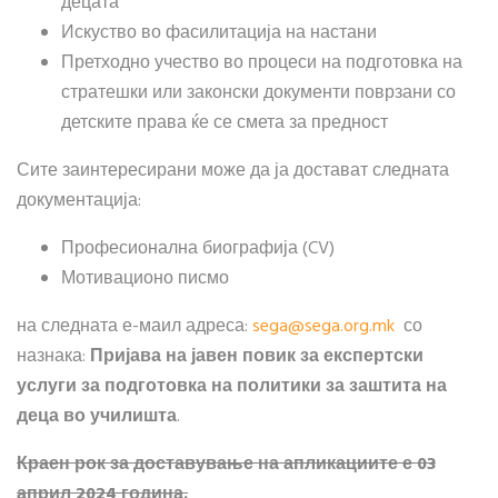
децата
Искуство во фасилитација на настани
Претходно учество во процеси на подготовка на
стратешки или законски документи поврзани со
детските права ќе се смета за предност
Сите заинтересирани може да ја достават следната
документација:
Професионална биографија (CV)
Мотивационо писмо
на следната е-маил адреса:
sega​
@
​sega.org.mk
со
назнака:
Пријава на јавен повик за експертски
услуги за подготовка на политики за заштита на
деца во училишта
.
Краен рок за доставување на апликациите е 03
април 2024 година.