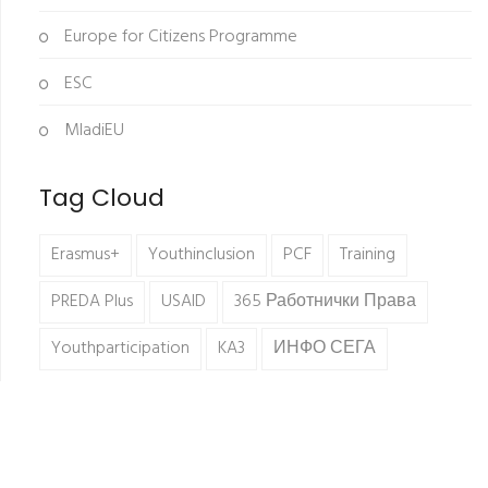
Europe for Citizens Programme
ESC
MladiEU
Tag Cloud
Erasmus+
Youthinclusion
PCF
Training
PREDA Plus
USAID
365 Работнички Права
Youthparticipation
KA3
ИНФО СЕГА