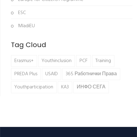
ESC
MladiEU
Tag Cloud
Erasmus+
Youthinclusion
PCF
Training
PREDA Plus
USAID
365 Работнички Права
Youthparticipation
KA3
ИНФО СЕГА