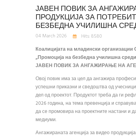
ЈАВЕН ПОВИК ЗА АНГАЖИР
ПРОДУКЦИЈА ЗА ПОТРЕБИТ
БЕЗБЕДНА УЧИЛИШНА СРЕ
04 March 2026
Hits: 8580
Коалицијата на младински организации 
„Промоција на безбедна училишна среди
ЈАВЕН ПОВИК ЗА АНГАЖИРАЊЕ НА АГ
Овој повик има за цел да ангажира професио
успешни приказни и сведоштва од учесницит
дел од проектот. Продуктот треба да ги ре
2026 година, на тема превенција и справув
да се промовира на проектните настани и д
медиуми.
Ангажираната агенција за видео продукција