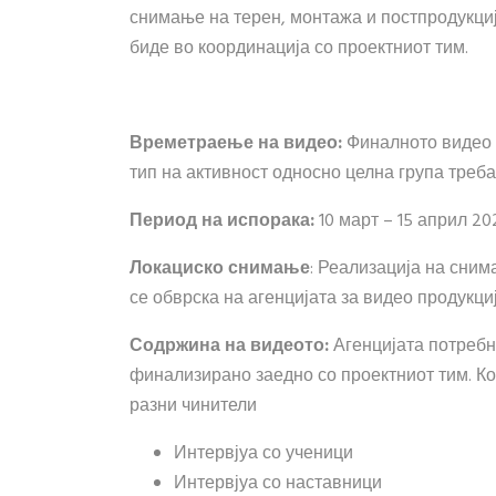
снимање на терен, монтажа и постпродукци
биде во координација со проектниот тим.
Времетраење на видео:
Финалното видео т
тип на активност односно целна група треб
Период на испорака:
10 март – 15 април 20
Локациско снимање
: Реализација на сним
се обврска на агенцијата за видео продукци
Содржина на видеото:
Агенцијата потребно
финализирано заедно со проектниот тим. Ко
разни чинители
Интервјуа со ученици
Интервјуа со наставници