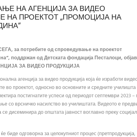
АЊЕ НА АГЕНЦИЈА ЗА ВИДЕО
Е НА ПРОЕКТОТ „ПРОМОЦИЈА НА
ДИНА”
СЕГА, за потребите од спроведување на проектот
на“, поддржан од Детската фондација Песталоци, обја
ЕНЦИЈА ЗА ВИДЕО ПРОДУКЦИЈА
нална агенција за видео продукција која ќе изработи виде
е во проектот, односно во основните и средните училишта 
флектира постигнатите успеси од периодот септември 2023 –
ање со врсничко насилство во училиштата. Видеото е пред
а се дисеминира до општата јавност воглавно преку соција
 ќе биде одговорна за целокупниот процес (претпродукција,