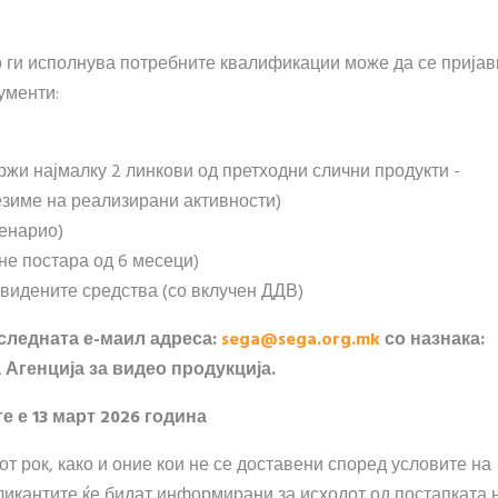
то ги исполнува потребните квалификации може да се пријав
ументи:
ржи најмалку 2 линкови од претходни слични продукти -
резиме на реализирани активности)
ценарио)
(не постара од 6 месеци)
видените средства (со вклучен ДДВ)
 следната е-маил адреса:
sega@sega.org.mk
со назнака:
 Агенција за видео продукција.
 е 13 март 2026 година
т рок, како и оние кои не се доставени според условите на
ликантите ќе бидат информирани за исходот од постапката 