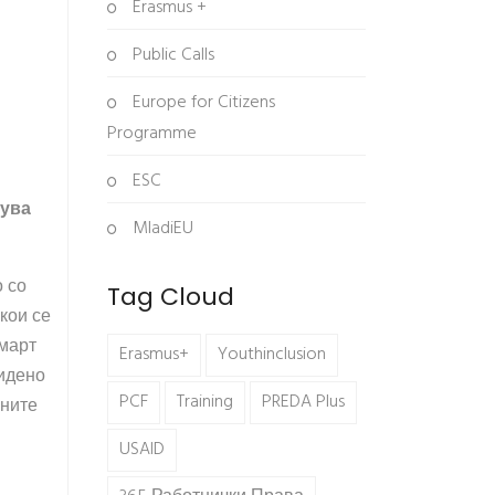
Erasmus +
Public Calls
Europe for Citizens
Programme
ESC
вува
MladiEU
о со
Tag Cloud
кои се
 март
Erasmus+
Youthinclusion
видено
PCF
Training
PREDA Plus
лните
USAID