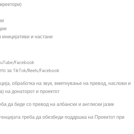
директори)
ри
ции
и иницијативи и настани
ouTube/Facebook
ето за TikTok/Reels/Facebook
ција, обработка на звук, вметнување на превод, наслови и
а) на донаторот и проектот
ба да биде со превод на албански и англиски јазик
енцијата треба да обезбеди поддршка на Проектот при