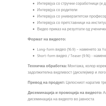
Интервјуа со стручни соработници (и 
Интервјуа со родители
Интервјуа со универзитетски професо
Интервјуа со претставници на институ
Видео приказ на резултати од ученичк
Формат на видеото:
Long-form видео (16:9) – наменето за Y
Short-form видео / Teaser (9:16) - намен
Техничка обработка:
Монтажа, колор корек
задолжителна видливост (дисклејмер и лого
Превод на продукт:
Целосниот наратив тре
Дисеминација и промоција на видеото:
Аг
дисеминација на видеото во јавноста