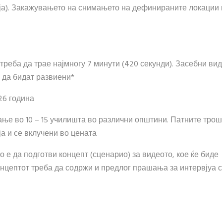
ја). Закажувањето на снимањето на дефинираните локации 
реба да трае најмногу 7 минути (420 секунди). Засебни ви
а да бидат развиени*
26 година
ање во 10 – 15 училишта во различни општини. Патните тро
ја и се вклучени во цената
 е да подготви концепт (сценарио) за видеото, кое ќе биде
нцептот треба да содржи и предлог прашања за интервјуа 