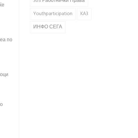
365 Работнички Права
ќе
Youthparticipation
KA3
ИНФО СЕГА
деа по
шоци
со