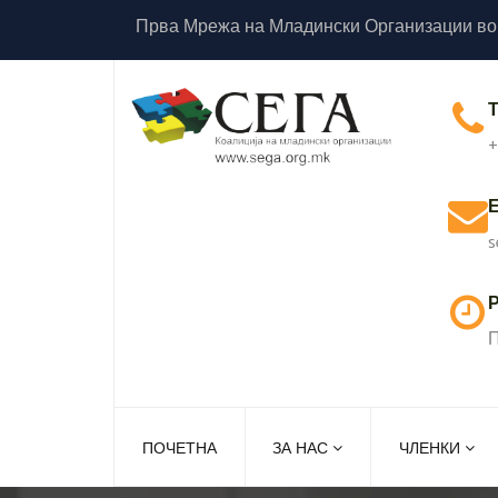
Прва Мрежа на Младински Организации во
+
s
Р
П
ПОЧЕТНА
ЗА НАС
ЧЛЕНКИ