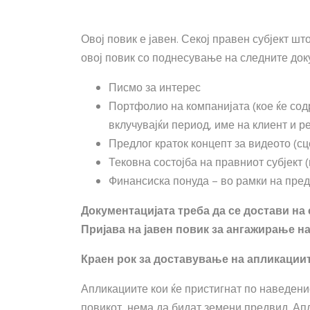
Овој повик е јавен. Секој правен субјект ш
овој повик со поднесување на следните док
Писмо за интерес
Портфолио на компанијата (кое ќе сод
вклучувајќи период, име на клиент и 
Предлог краток концепт за видеото (с
Тековна состојба на правниот субјект 
Финансиска понуда – во рамки на пред
Документацијата треба да се достави на
Пријава на јавен повик за ангажирање на
Краен рок за доставување на апликациите
Апликациите кои ќе пристигнат по наведенио
повикот, нема да бидат земени предвид. Ап