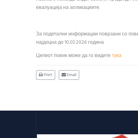
евалуација на апликациите.
За подетални информации поврзани со пови
најдоцна до 10.03.2026 година
Целиот повик може да го видите
тука
Print
Email