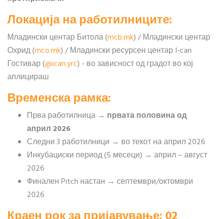
Локација на работилниците:
Младински центар Битола (
mcb.mk
) / Младински центар
Охрид (
mco.mk
) / Младински ресурсен центар I-can
Гостивар (
@ican.yrc
) - во зависност од градот во кој
аплицираш
Временска рамка:
Прва работилница →
првата половина од
април 2026
Следни 3 работилници → во текот на април 2026
Инкубациски период (5 месеци) → април – август
2026
Финален Pitch настан → септември/октомври
2026
Краен рок за пријавување:
02