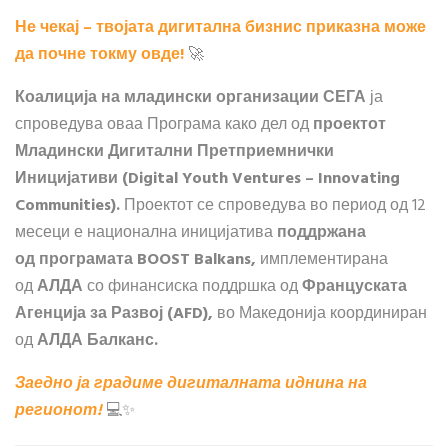
Не чекај – твојата дигитална бизнис приказна може
да почне токму овде!
🚀
Коалиција на младински организации СЕГА
ја
спроведува оваа Програма како дел од
проектот
Младински Дигитални Претприемнички
Иницијативи (Digital Youth Ventures – Innovating
Communities).
Проектот се спроведува во период од 12
месеци е национална иницијатива
поддржана
од програмата BOOST Balkans,
имплементирана
од
АЛДА
со финансиска поддршка од
Француската
Агенција за Развој (AFD),
во Македонија координиран
од
АЛДА Балканс.
Заедно ја градиме дигиталната иднина на
регионот!
💻✨