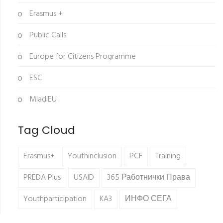
Erasmus +
Public Calls
Europe for Citizens Programme
ESC
MladiEU
Tag Cloud
Erasmus+
Youthinclusion
PCF
Training
PREDA Plus
USAID
365 Работнички Права
Youthparticipation
KA3
ИНФО СЕГА