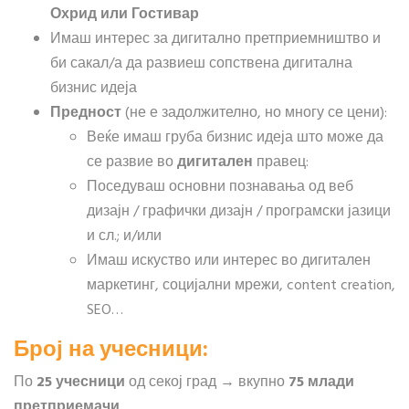
Охрид или Гостивар
Имаш интерес за дигитално претприемништво и
би сакал/а да развиеш сопствена дигитална
бизнис идеја
Предност
(не е задолжително, но многу се цени):
Веќе имаш груба бизнис идеја што може да
се развие во
дигитален
правец:
Поседуваш основни познавања од веб
дизајн / графички дизајн / програмски јазици
и сл.; и/или
Имаш искуство или интерес во дигитален
маркетинг, социјални мрежи, content creation,
SEO…
Број на учесници:
По
25 учесници
од секој град → вкупно
75 млади
претприемачи