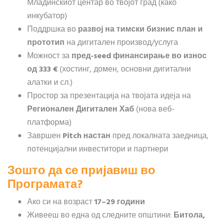
Младинскиот центар во твојот град (како
инкубатор)
Поддршка во
развој на тимски бизнис план и
прототип
на дигитален производ/услуга
Можност за
пред-seed финансирање во износ
од 333 €
(хостинг, домен, основни дигитални
алатки и сл.)
Простор за презентација на твојата идеја на
Регионален Дигитален Хаб
(нова веб-
платформа)
Завршен
Pitch настан
пред локалната заедница,
потенцијални инвеститори и партнери
Зошто да се пријавиш во
Програмата?
Ако си на возраст
17–29 години
Живееш во една од следните општини:
Битола,