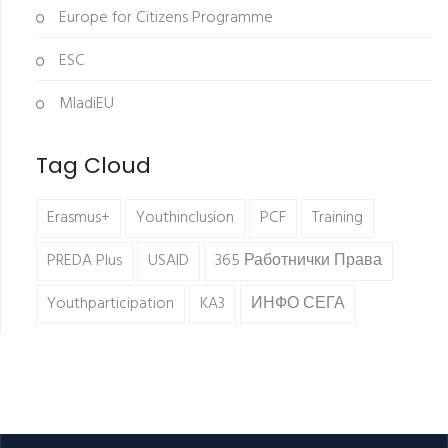
Europe for Citizens Programme
ESC
MladiEU
Tag Cloud
Erasmus+
Youthinclusion
PCF
Training
PREDA Plus
USAID
365 Работнички Права
Youthparticipation
KA3
ИНФО СЕГА