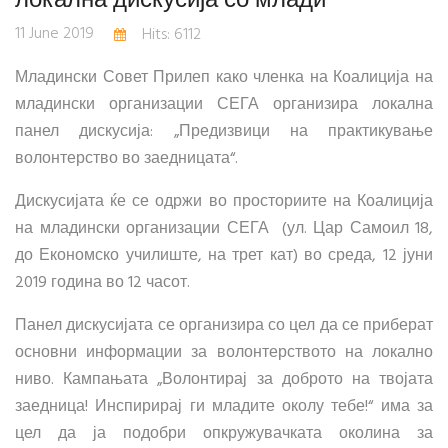
11 June 2019
Hits: 6112
Младински Совет Прилеп како членка на Коалиција на
младински организации СЕГА организира локална
панел дискусија: „Предизвици на практикување
волонтерство во заедницата“.
Дискусијата ќе се одржи во просториите на Коалиција
на младински организации СЕГА (ул. Цар Самоил 18,
до Економско училиште, на трет кат) во среда, 12 јуни
2019 година во 12 часот.
Панел дискусијата се организира со цел да се приберат
основни информации за волонтерството на локално
ниво. Кампањата „Волонтирај за доброто на твојата
заедница! Инспирирај ги младите околу тебе!“ има за
цел да ја подобри опкружувачката околина за