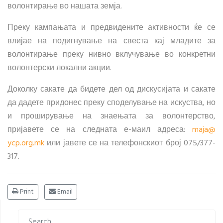
волонтирање во нашата земја.
Преку кампањата и предвидените активности ќе се
влијае на подигнување на свеста кај младите за
волонтирање преку нивно вклучување во конкретни
волонтерски локални акции.
Доколку сакате да бидете дел од дискусијата и сакате
да дадете придонес преку споделување на искуства, но
и проширување на знаењата за волонтерство,
пријавете се на следната е-маил адреса:
maja​
@
ycp.org.mk
или јавете се на телефонскиот број 075/377-
317.
Print
Email