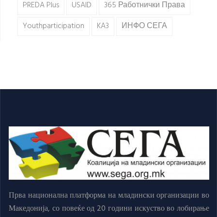
PREDA Plus
USAID
365 Работнички Права
Youthparticipation
KA3
ИНФО СЕГА
Прва национална платформа на младински организации во
Македонија, со повеќе од 20 години искуство во лобирање