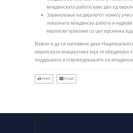
младинската работа како дел од европ
Зајакнување на дијалогот помеѓу учесн
локалната младинска работа и нудејќи
европски практики со цел врсничка еду
Важно е да се напомене дека Националната
европската иницијатива која ги обединува п
поддршката и спроведувањето на младинска
Print
Email