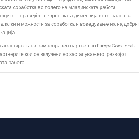
ската соработка во полето на младинската работа.
иците – правејќи ја европската димензија интегрална за
 алатки и можности за соработка и воведување на најдобри
кација.
 агенција стана рамноправен партнер во EuropeGoesLocal-
артнерите кои се вклучени во застапувањето, развојот,
та работа.