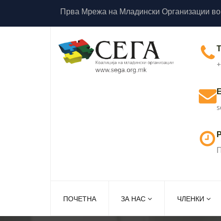
Прва Мрежа на Младински Организации во
+
s
Р
П
ПОЧЕТНА
ЗА НАС
ЧЛЕНКИ