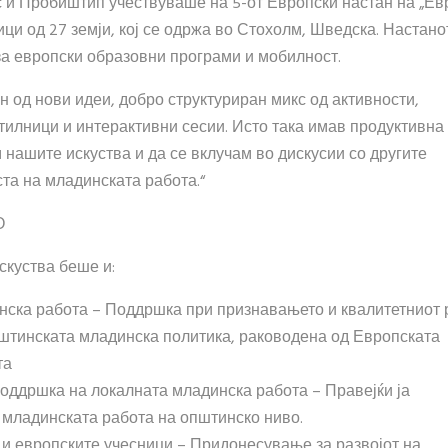
 и Пробиштип учествуваше на 5-от Европски настан на „Ев
ици од 27 земји, кој се одржа во Стохолм, Шведска. Настано
а европски образовни програми и мобилност.
н од нови идеи, добро структуриран микс од активности,
отилници и интерактивни сесии. Исто така имав продуктивна
 нашите искуства и да се вклучам во дискусии со другите
та на младинската работа.“
О
скуства беше и:
нска работа – Поддршка при признавањето и квалитетниот 
пштинската младинска политика, раководена од Европската
та
ддршка на локалната младинска работа – Правејќи ја
 младинската работа на општинско ниво.
и европските учесници – Придонесување за развојот на