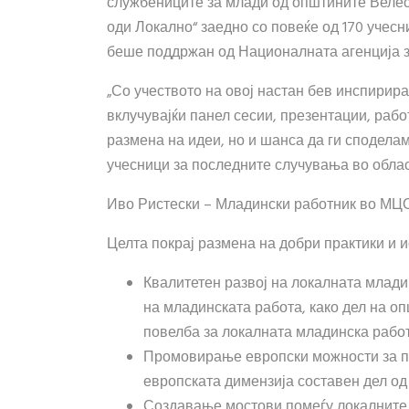
службениците за млади од општините Велес
оди Локално“ заедно со повеќе од 170 учесн
беше поддржан од Националната агенција з
„Со учеството на овој настан бев инспирира
вклучувајќи панел сесии, презентации, раб
размена на идеи, но и шанса да ги споделам
учесници за последните случувања во облас
Иво Ристески – Младински работник во МЦ
Целта покрај размена на добри практики и и
Квалитетен развој на локалната млади
на младинската работа, како дел на о
повелба за локалната младинска рабо
Промовирање европски можности за по
европската димензија составен дел од
Создавање мостови помеѓу локалните 