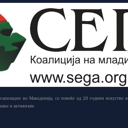
анизации во Македонија, со повеќе од 20 години искуство в
вање и активизам.