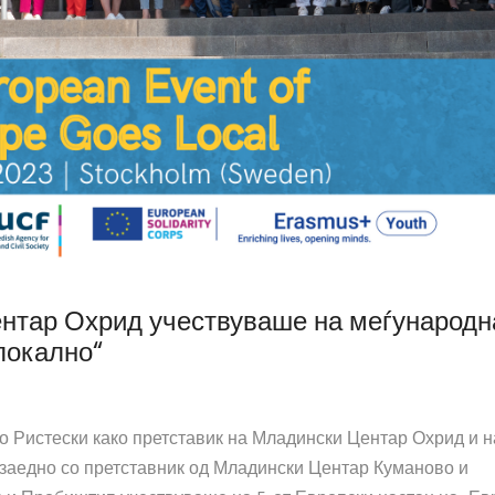
ентар Охрид учествуваше на меѓународн
локално“
Иво Ристески како претставик на Младински Центар Охрид и 
заедно со претставник од Младински Центар Куманово и