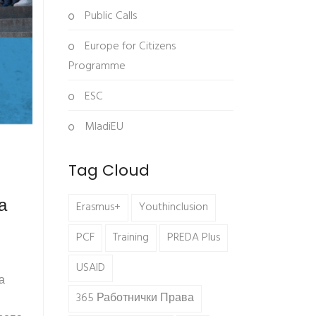
Public Calls
Europe for Citizens
Programme
ESC
MladiEU
Tag Cloud
а
Erasmus+
Youthinclusion
PCF
Training
PREDA Plus
USAID
на
365 Работнички Права