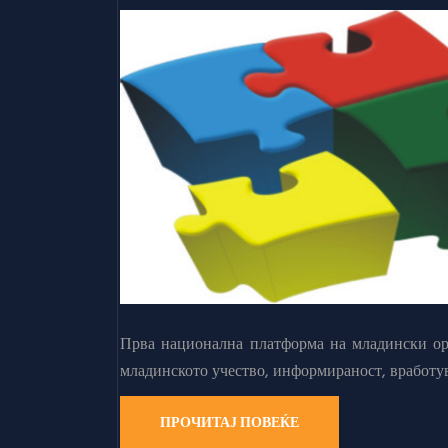
Прва национална платформа на младински орг
младинското учество, информираност, вработу
ПРОЧИТАЈ ПОВЕЌЕ