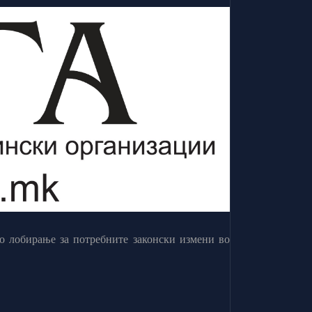
о лобирање за потребните законски измени во