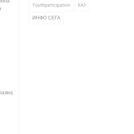
ропа
Youthparticipation
KA3
т
ИНФО СЕГА
развој