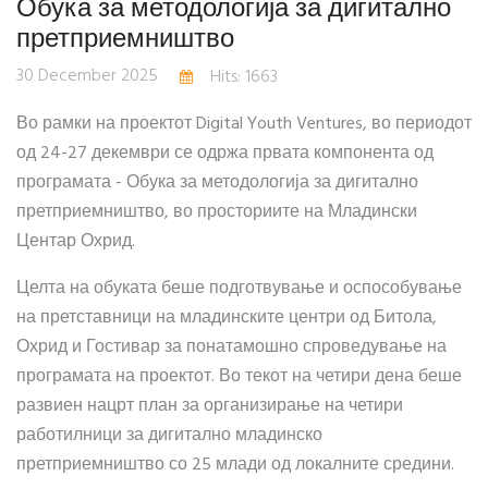
Обука за методологија за дигитално
претприемништво
30 December 2025
Hits: 1663
Во рамки на проектот Digital Youth Ventures, во периодот
од 24-27 декември се одржа првата компонента од
програмата - Обука за методологија за дигитално
претприемништво, во просториите на Младински
Центар Охрид.
Целта на обуката беше подготвување и оспособување
на претставници на младинските центри од Битола,
Охрид и Гостивар за понатамошно спроведување на
програмата на проектот. Во текот на четири дена беше
развиен нацрт план за организирање на четири
работилници за дигитално младинско
претприемништво со 25 млади од локалните средини.