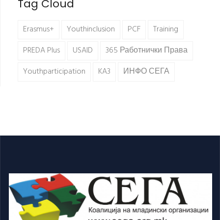
Tag Cloud
Erasmus+
Youthinclusion
PCF
Training
PREDA Plus
USAID
365 Работнички Права
Youthparticipation
KA3
ИНФО СЕГА