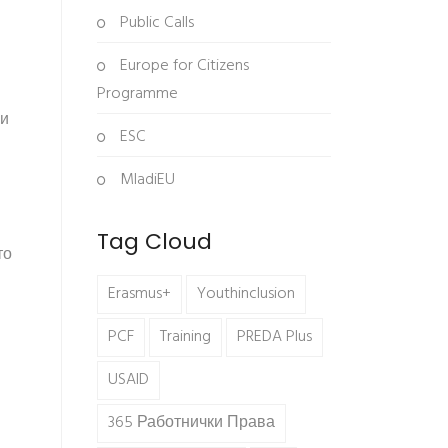
Public Calls
Europe for Citizens
Programme
 и
ESC
MladiEU
Tag Cloud
то
Erasmus+
Youthinclusion
PCF
Training
PREDA Plus
USAID
365 Работнички Права