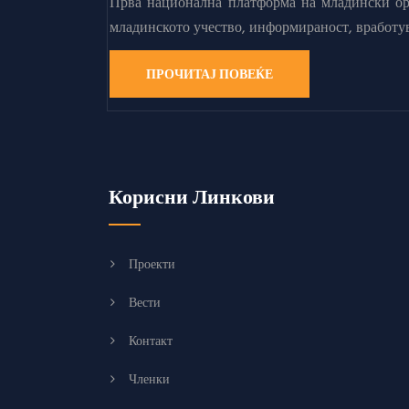
Прва национална платформа на младински орг
младинското учество, информираност, вработу
ПРОЧИТАЈ ПОВЕЌЕ
Корисни Линкови
Проекти
Вести
Контакт
Членки