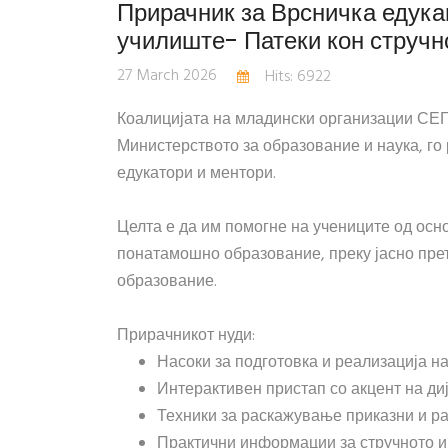
Прирачник за Врсничка едука
училиште- Патеки кон стручн
27 March 2026
Hits: 6922
Коалицијата на младински организации СЕГ
Министерството за образование и наука, го 
едукатори и ментори.
Целта е да им помогне на учениците од ос
понатамошно образование, преку јасно прет
образование.
Прирачникот нуди:
Насоки за подготовка и реализација н
Интерактивен пристап со акцент на диј
Техники за раскажување приказни и ра
Практични информации за стручното и