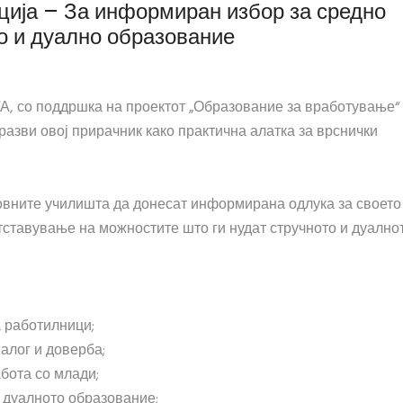
ција – За информиран избор за средно
о и дуално образование
А, со поддршка на проектот „Образование за вработување“
разви овој прирачник како практична алатка за врснички
новните училишта да донесат информирана одлука за своето
ставување на можностите што ги нудат стручното и дуално
а работилници;
алог и доверба;
бота со млади;
 дуалното образование;