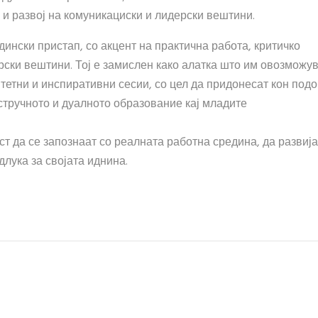
и развој на комуникациски и лидерски вештини.
ински пристап, со акцент на практична работа, критичко
рски вештини. Тој е замислен како алатка што им овозможу
тетни и инспиративни сесии, со цел да придонесат кон под
стручното и дуалното образование кај младите
т да се запознаат со реалната работна средина, да развија
лука за својата иднина.