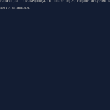
анизации во Македонија, со повеќе од 20 години искуство в
вање и активизам.