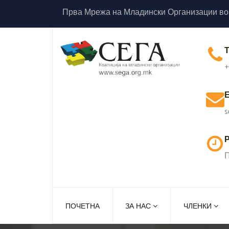
Прва Мрежа на Младински Организации во
+
s
Р
П
ПОЧЕТНА
ЗА НАС
ЧЛЕНКИ