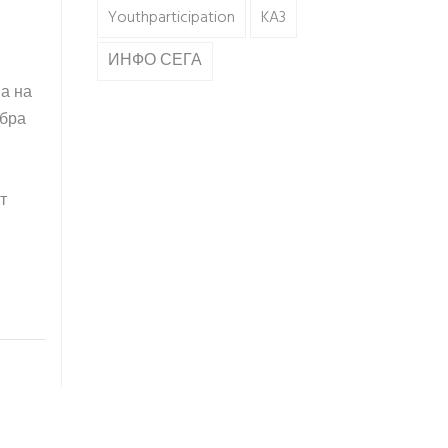
Youthparticipation
KA3
ИНФО СЕГА
ва на
обра
т