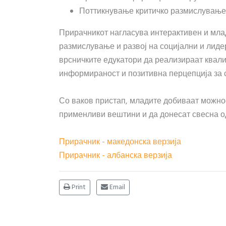
Поттикнување критичко размислување 
Прирачникот нагласува интерактивен и млад
размислување и развој на социјални и лиде
врсничките едукатори да реализираат квали
информираност и позитивна перцепција за 
Со ваков пристап, младите добиваат можнос
применливи вештини и да донесат свесна од
Прирачник - македонска верзија
Прирачник - албанска верзија
Print
Email