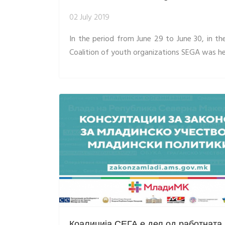
02 July 2019
In the period from June 29 to June 30, in th
Coalition of youth organizations SEGA was he
Коалиција СЕГА е дел од работната 