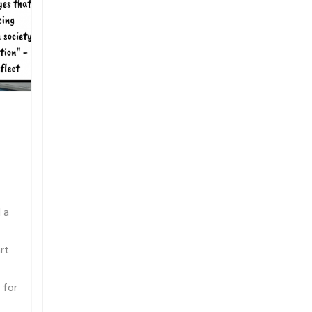
 a
rt
 for