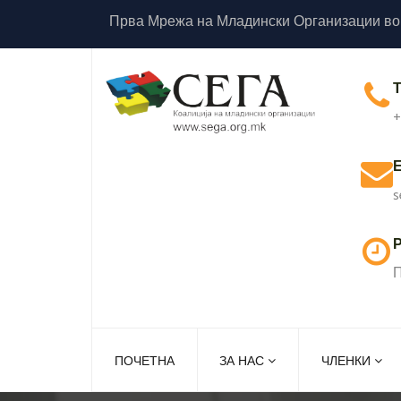
Прва Мрежа на Младински Организации во
+
s
Р
П
ПОЧЕТНА
ЗА НАС
ЧЛЕНКИ