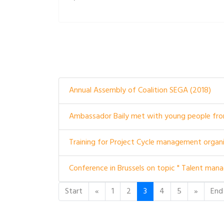
Annual Assembly of Coalition SEGA (2018)
Ambassador Baily met with young people fro
Training for Project Cycle management organ
Conference in Brussels on topic " Talent man
Start
«
1
2
3
4
5
»
End