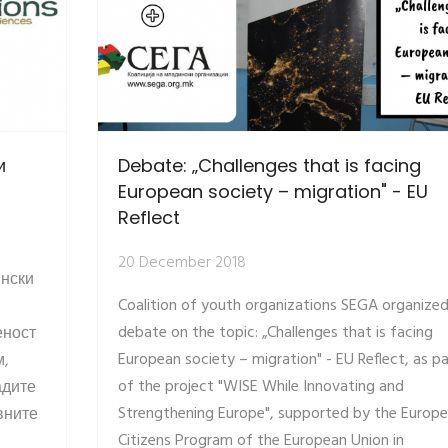
и
Debate: „Challenges that is facing
European society – migration" - EU
Reflect
20 December 2018
нски
Coalition of youth organizations SEGA organized
debate on the topic: „Challenges that is facing
еност
European society – migration" - EU Reflect, as pa
м,
of the project "WISE While Innovating and
адите
Strengthening Europe", supported by the Europe
вните
Citizens Program of the European Union in