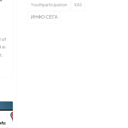
Youthparticipation
KA3
ИНФО СЕГА
d
 of
 in
e,