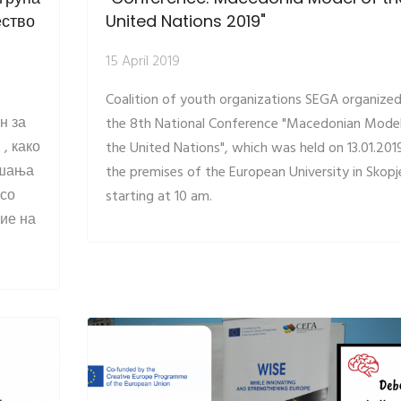
ество
United Nations 2019"
15 April 2019
Coalition of youth organizations SEGA organize
н за
the 8th National Conference "Macedonian Model
, како
the United Nations", which was held on 13.01.2019
ашања
the premises of the European University in Skopj
 со
starting at 10 am.
ие на