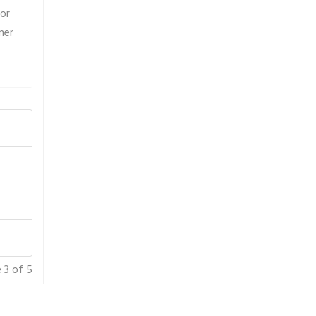
or
ner
 3 of 5