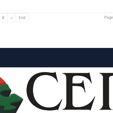
Page
8
»
End