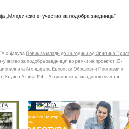
 „Младинско е-учество за подобра заедница”
ГА објавува
П
овик за
млади до 29 години од Општина Прил
-учество за подобра заедница” во рамки на проектот „Е-
ационалната Агенција за Европски Образовни Програми и
 Клучна Акција 154 – Активности за младинско учество.