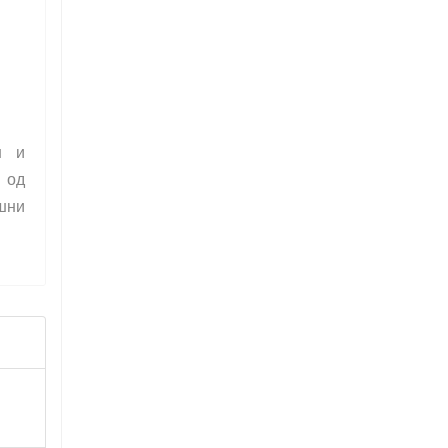
н и
 од
шни