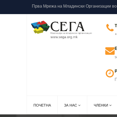
Прва Мрежа на Младински Организации во
+
s
Р
П
ПОЧЕТНА
ЗА НАС
ЧЛЕНКИ