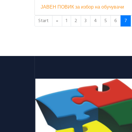
ЈАВЕН ПОВИК за избор на обучувачи
Start
«
1
2
3
4
5
6
7