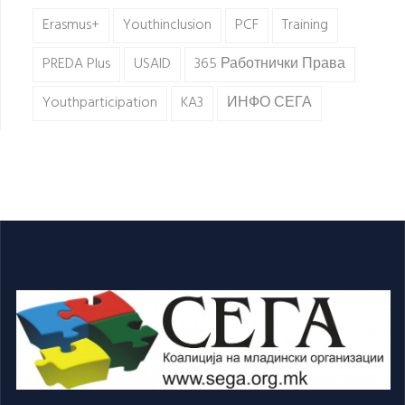
Erasmus+
Youthinclusion
PCF
Training
PREDA Plus
USAID
365 Работнички Права
Youthparticipation
KA3
ИНФО СЕГА