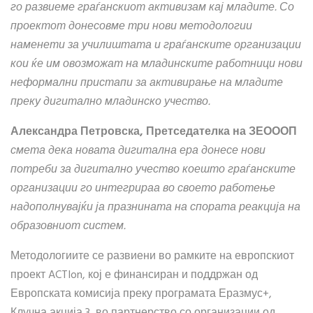
го развиеме граѓанскиот активизам кај младите. Со
проектот донесовме три нови методологии
наменети за училиштата и граѓанските организации
кои ќе им овозможат на младинските работници нови
неформални пристапи за активирање на младите
преку дигитално младинско учество.
Александра Петровска, Претседателка на ЗЕОООП
смета дека новата дигитална ера донесе нови
потреби за дигитално учество коешто граѓанските
организации го интегрираа во своето работење
надополнувајќи ја празнината на спората реакција на
образовниот систем.
Методологиите се развиени во рамките на европскиот
проект ACTIon, кој е финансиран и поддржан од
Европската комисија преку програмата Еразмус+,
Клучна акција 3, во партнерство со организации од