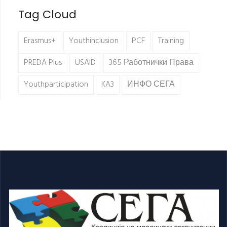
Tag Cloud
Erasmus+
Youthinclusion
PCF
Training
PREDA Plus
USAID
365 Работнички Права
Youthparticipation
KA3
ИНФО СЕГА