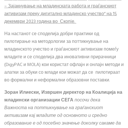
– Зајакнување на младинската работа и граѓанскиот
активизам преку дигитално младинско учество“ на 15
декември 2023 година во Скопје.
На настанот се споделија добри практики од
пилотирање на методологии за поттикнување на
младинското учество и граѓанскиот активизам помеѓу
младите и се споделија два иновативни прирачници
(DigyPAC и MOLA) кои користат офлајн и онлајн методи и
алатки за обуки со млади кои можат да се пилотираат
во формални и неформални образовни поставки.
Зоран Илиески, Извршен директор на Коалиција на
младински организации СЕГА
посочи дека
Важноста на поттикнување на граѓанскиот
активизам кај младите од основното и средно
образование е од посебно значење доколку сакаме да