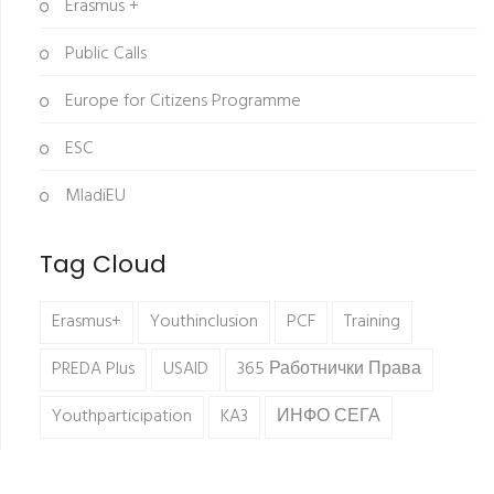
Erasmus +
Public Calls
Europe for Citizens Programme
ESC
MladiEU
Tag Cloud
Erasmus+
Youthinclusion
PCF
Training
PREDA Plus
USAID
365 Работнички Права
Youthparticipation
KA3
ИНФО СЕГА