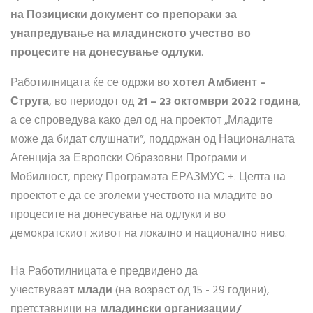
на Позициски документ со препораки за
унапредување на младинското учество во
процесите на донесување одлуки
.
Работилницата ќе се одржи во
хотел Амбиент –
Струга
, во периодот од
21 – 23 октомври 2022 година
,
а се спроведува како дел од на проектот „Младите
може да бидат слушнати”, поддржан од Националната
Агенција за Европски Образовни Програми и
Мобилност, преку Програмата ЕРАЗМУС +. Целта на
проектот е да се зголеми учеството на младите во
процесите на донесување на одлуки и во
демократскиот живот на локално и национално ниво.
На Работилницата е предвидено да
учествуваат
млади
(на возраст од 15 - 29 години),
претставници на
младински организации/