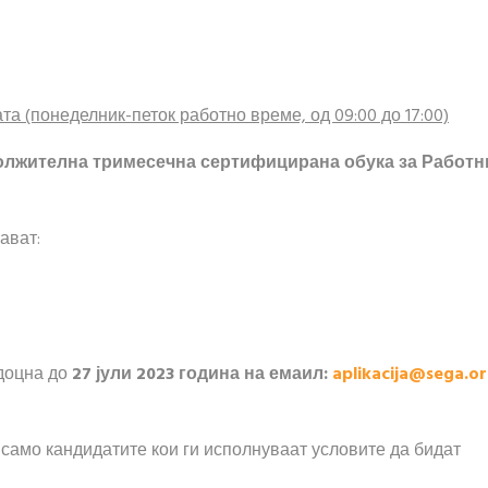
та (понеделник-петок работно време, од 09:00 до 17:00)
олжителна тримесечна сертифицирана обука за Работн
ават:
јдоцна до
27 јули 2023
година на емаил:
aplikacija@sega.o
 само кандидатите кои ги исполнуваат условите да бидат