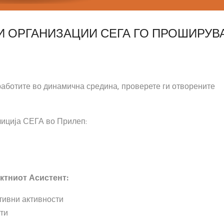
И ОРГАНИЗАЦИИ СЕГА ГО ПРОШИРУВ
 работите во динамична средина, проверете ги отворените
лиција СЕГА во Прилеп
:
ктниот Асистент
:
тивни активности
ти