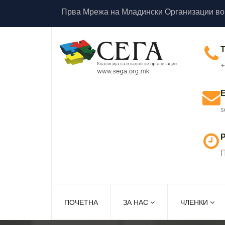
Прва Мрежа на Младински Организации во
+
s
Р
П
ПОЧЕТНА
ЗА НАС
ЧЛЕНКИ