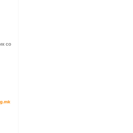
ик со
rg.mk