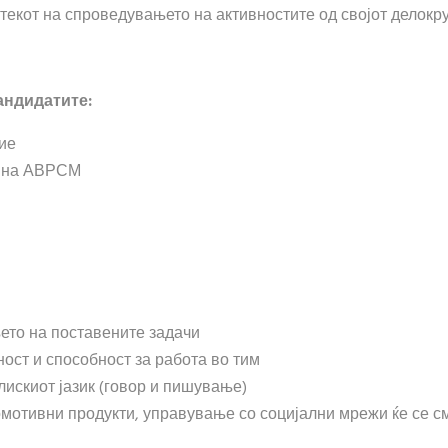
екот на спроведувањето на активностите од својот делокру
андидатите
:
ние
та на АВРСМ
ето на поставените задачи
ност и способност за работа во тим
лискиот јазик (говор и пишување)
ромотивни продукти, управување со социјални мрежи ќе се с