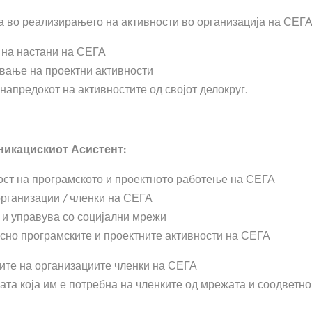
 во реализирањето на активности во организација на СЕГ
 на настани на СЕГА
вање на проектни активности
напредокот
на активностите од својот делокруг.
никацискиот Асистент
:
ст на програмското и проектното работење на СЕГА
организации / членки на СЕГА
и управува со социјални мрежи
сно програмските и проектните активности на СЕГА
тите на организациите членки на СЕГА
та која им е потребна на членките од мрежата и соодветно