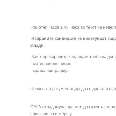
Работни часови: 40 часа во текот на недела
Избраните кандидати ќе посетуваат зад
млади.
Заинтересираните кандидати треба да дост
- мотивационо писмо
- кратка биографија
Целосната документација да се достави на
СЕГА го задржува правото да ги контактира
повикани на интервју.