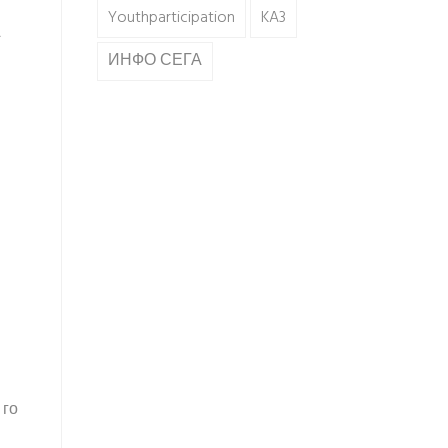
Youthparticipation
KA3
А
ИНФО СЕГА
 го