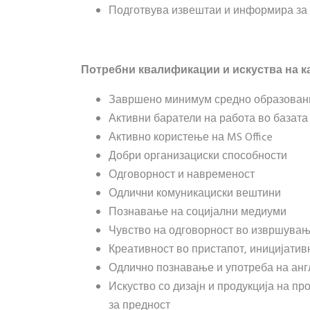
Подготвува извештаи и информира за т
П
отребни квалификации и искуства
на к
Завршено минимум средно образова
Активни баратели на работа во база
Активно користење на MS Office
Добри организациски способности
Одговорност и навременост
Одлични комуникациски вештини
Познавање на социјални медиуми
Чувство на одговорност во извршувањ
Креативност во пристапот, иницијатив
Одлично познавање и употреба на анг
Искуство со дизајн и продукција на п
за предност