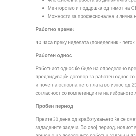
Флексибилна работа во динамична ср
Менторство и поддршка од тимот на 
Можности за професионална и лична 
Работно време:
40 часа преку неделата (понеделник - петок 
Работен однос
Работниот однос ќе биде на определено вре
предвидувајќи договор за работен однос со
и почетна основна нето плата во износ од 2
согласност со компетенциите на избраното л
Пробен период
Првите 30 дена од вработувањето ќе се сме
зададените задачи. Во овој период, новиот 
вршење на доделените работни задачи и да 