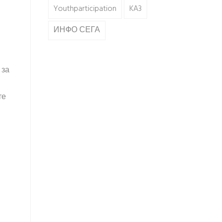
Youthparticipation
KA3
ИНФО СЕГА
 за
те