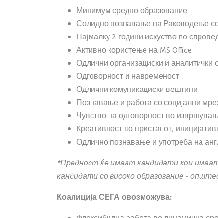
Минимум средно образование
Солидно познавање на Раководење со
Најмалку 2 години искуство во спров
Активно користење на MS Office
Одлични организациски и аналитички 
Одговорност и навременост
Одлични комуникациски вештини
Познавање и работа со социјални мр
Чувство на одговорност во извршувањ
Креативност во пристапот, иницијатив
Одлично познавање и употреба на англ
*Предност ќе имаат кандидати кои имаат 
кандидати со високо образование - опште
Коалиција СЕГА овозможува: