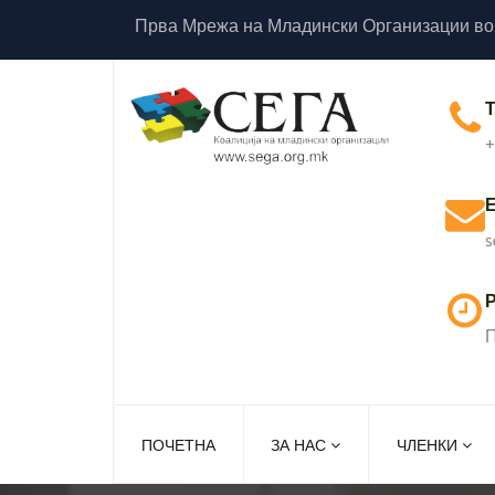
Прва Мрежа на Младински Организации во
+
s
Р
П
ПОЧЕТНА
ЗА НАС
ЧЛЕНКИ