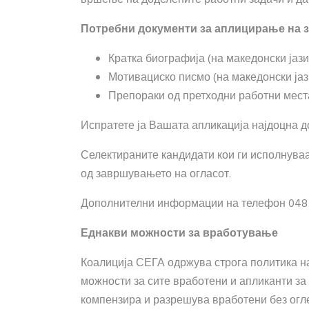
Потребни документи за аплицирање на 
Кратка биографија (на македонски јази
Мотивациско писмо (на македонски јаз
Препораки од претходни работни мест
Испратете ја Вашата апликација најдоцна 
Селектираните кандидати кои ги исполнуваа
од завршувањето на огласот.
Дополнителни информации на телефон 048 
Еднакви можности за вработување
Коалиција СЕГА одржува строга политика н
можности за сите вработени и апликанти за
компензира и разрешува вработени без оглед