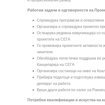
и професионален развој.
Работни задачи и одговорности на Прое
Спроведува програмски и оперативни 
Организира и спроведува проектно пр
Остварува редовна комуникација со па
проектите на СЕГА
Ги промовира проектните активности и
чинители
Обезбедува логистичка поддршка во р
Канцеларија на СЕГА
Организира состаноци на ниво на Коа
Прибира податоци и подготвува извешт
делокруг на работа
Врши други работи по налог на Раков
Потребни квалификации и искуства на к