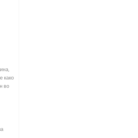
ина,
е како
н во
за