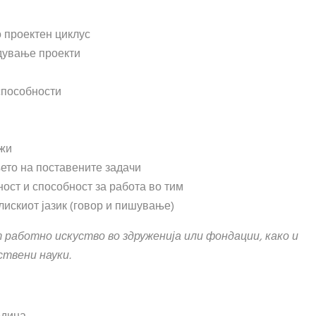
 проектен циклус
едување проекти
способности
ежи
ето на поставените задачи
ност и способност за работа во тим
искиот јазик (говор и пишување)
работно искуство во здруженија или фондации, како и
ствени науки.