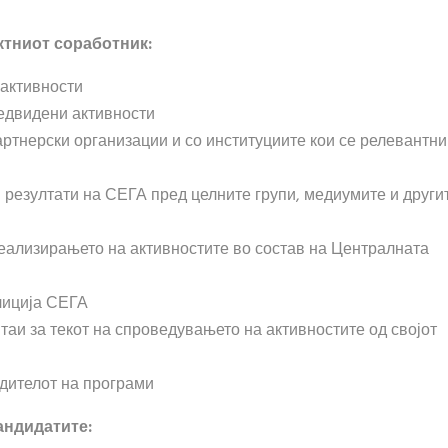
ктниот соработник:
активности
едвидени активности
ртнерски организации и со институциите кои се релевантни
 резултати на СЕГА пред целните групи, медиумите и други
еализирањето на активностите во состав на Централната
лиција СЕГА
аи за текот на спроведувањето на активностите од својот
одителот на програми
андидатите: