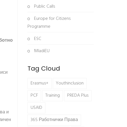
Public Calls
Europe for Citizens
Programme
ESC
аботно
MladiEU
Tag Cloud
чиси
Erasmus+
Youthinclusion
PCF
Training
PREDA Plus
USAID
ва и
личен
365 Работнички Права