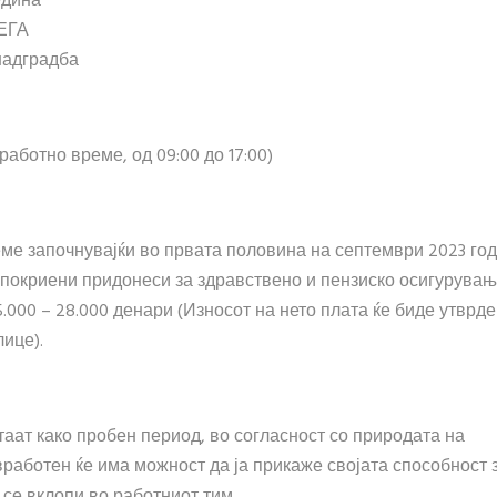
едина
СЕГА
надградба
работно време, од 09:00 до 17:00)
ме започнувајќи во првата половина на септември 2023 год
 покриени придонеси за здравствено и пензиско осигурувањ
5.000 – 28.000 денари (Износот на нето плата ќе биде утврде
ице).
таат како пробен период, во согласност со природата на
вработен ќе има можност да ја прикаже својата способност 
се вклопи во работниот тим.