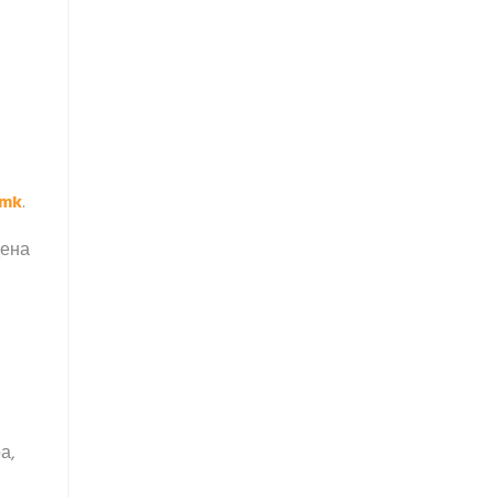
.mk
.
дена
а,