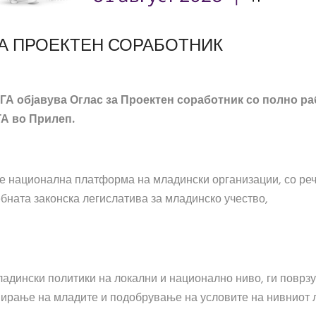
НА ПРОЕКТЕН СОРАБОТНИК
ГА објавува Оглас за Проектен соработник со полно р
ГА во Прилеп.
е национална платформа на младински организации, со ре
ебната законска легислатива за младинско учество,
адински политики на локални и национално ниво, ги поврзу
ивирање на младите и подобрување на условите на нивниот 