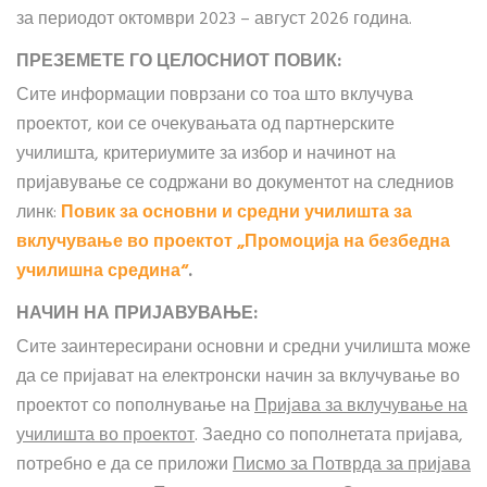
за периодот октомври 2023 – август 2026 година.
ПРЕЗЕМЕТЕ ГО ЦЕЛОСНИОТ ПОВИК:
Сите информации поврзани со тоа што вклучува
проектот, кои се очекувањата од партнерските
училишта, критериумите за избор и начинот на
пријавување се содржани во документот на следниов
линк:
Повик за основни и средни училишта за
вклучување во проектот „Промоција на безбедна
училишна средина“
.
НАЧИН НА ПРИЈАВУВАЊЕ:
Сите заинтересирани основни и средни училишта може
да се пријават на електронски начин за вклучување во
проектот со пополнување на
Пријава за вклучување на
училишта во проектот
. Заедно со пополнетата пријава,
потребно е да се приложи
Писмо за Потврда за пријава