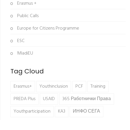
Erasmus +
Public Calls
Europe for Citizens Programme
ESC
MladiEU
Tag Cloud
Erasmus+
Youthinclusion
PCF
Training
PREDA Plus
USAID
365 Работнички Права
Youthparticipation
KA3
ИНФО СЕГА