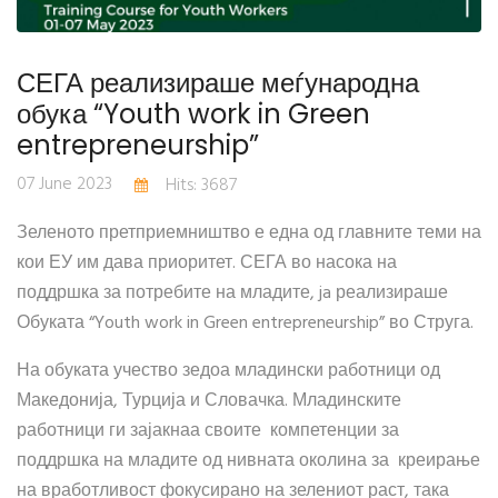
СЕГА реализираше меѓународна
обука “Youth work in Green
entrepreneurship”
07 June 2023
Hits: 3687
Зеленото претприемништво е една од главните теми на
кои ЕУ им дава приоритет. СЕГА во насока на
поддршка за потребите на младите, ja реализираше
Обуката “Youth work in Green entrepreneurship” во Струга.
На обуката учество зедоа младински работници од
Македонија, Турција и Словачка. Младинските
работници ги зајакнаа своите компетенции за
поддршка на младите од нивната околина за креирање
на вработливост фокусирано на зелениот раст, така