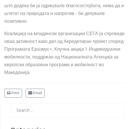
што додека би ја одржувале благосостојбата, нема да и
штетат на природата и напротив - би делувале
позитивно.
Коалиција на младински организации СЕГА ја спроведе
оваа активност како дел од Акредитиран проект според
Програмата Еразмус+, Клучна акција 1: Индивидуални
мобилности, поддржан од Националната Агенција за
европски образовни програми и мобилност во
Македонија.
Print
Email