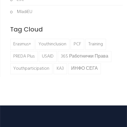
MladiEU
Tag Cloud
Erasmus+
Youthinclusion
PCF
Training
PREDA Plus
USAID
365 Работнички Права
Youthparticipation
KA3
ИНФО СЕГА