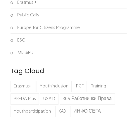
Erasmus +
Public Calls
Europe for Citizens Programme
ESC
MladiEU
Tag Cloud
Erasmus+
Youthinclusion
PCF
Training
PREDA Plus
USAID
365 Работнички Права
Youthparticipation
KA3
ИНФО СЕГА