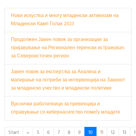
Нови искуства и многу младински активизам на
Младински Камп Голак 2023
Продолжен Јавен повик за организации за
пријавување на Регионален теренски истражувач
за Североисточен регион
Јавен повик за експерт/ка за Анализа и
мапирање на потреби за интервенција на Законот
за младинско учество и младински политики
Врснички работилници за превенција и
справување со кибернасилство помеѓу младите
Start
«
5
6
7
8
9
10
11
12
13