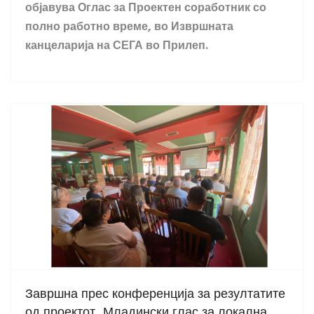
објавува Оглас за Проектен соработник со
полно работно време, во Извршната
канцеларија на СЕГА во Прилеп.
Завршна прес конференција за резултатите
од проектот „Младински глас за локална