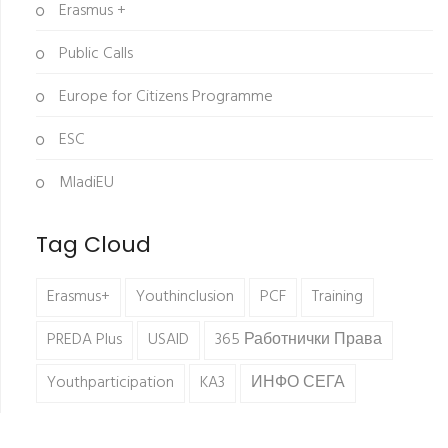
Erasmus +
Public Calls
Europe for Citizens Programme
ESC
MladiEU
Tag Cloud
Erasmus+
Youthinclusion
PCF
Training
PREDA Plus
USAID
365 Работнички Права
Youthparticipation
KA3
ИНФО СЕГА