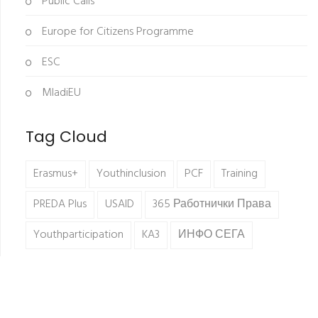
Public Calls
Europe for Citizens Programme
ESC
MladiEU
Tag Cloud
Erasmus+
Youthinclusion
PCF
Training
PREDA Plus
USAID
365 Работнички Права
Youthparticipation
KA3
ИНФО СЕГА