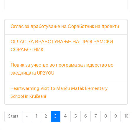
Оглас за вработување на Соработник на проекти
ОГЛАС ЗА ВРАБОТУВАЊЕ НА ПРОГРАМСКИ
СОРАБОТНИК
Повик за учество во програма за лидерство во
заедницата UP2YOU
Heartwarming Visit to Manču Matak Elementary
School in Krušeani
Start
«
1
2
3
4
5
6
7
8
9
10