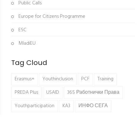
Public Calls
Europe for Citizens Programme
ESC
MladiEU
Tag Cloud
Erasmus+
Youthinclusion
PCF
Training
PREDA Plus
USAID
365 Работнички Права
Youthparticipation
KA3
ИНФО СЕГА